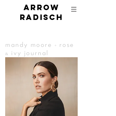
Arrow
radisch
mandy moore
rose
+
ivy journal
&