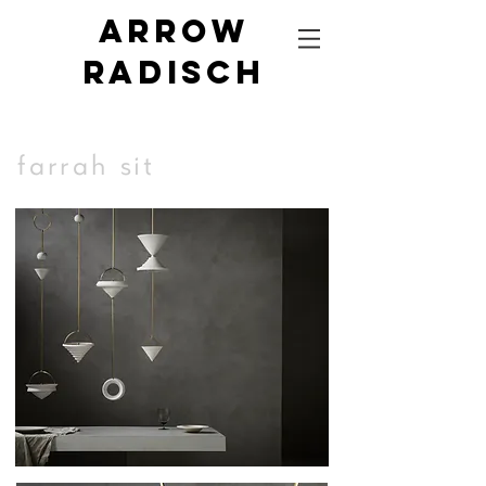
Arrow
radisch
farrah
sit